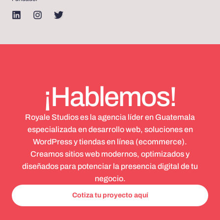
¡Hablemos!
Royale Studios es la agencia líder en Guatemala
especializada en desarrollo web, soluciones en
WordPress y tiendas en línea (ecommerce).
Creamos sitios web modernos, optimizados y
diseñados para potenciar la presencia digital de tu
negocio.
Cotiza tu proyecto aquí