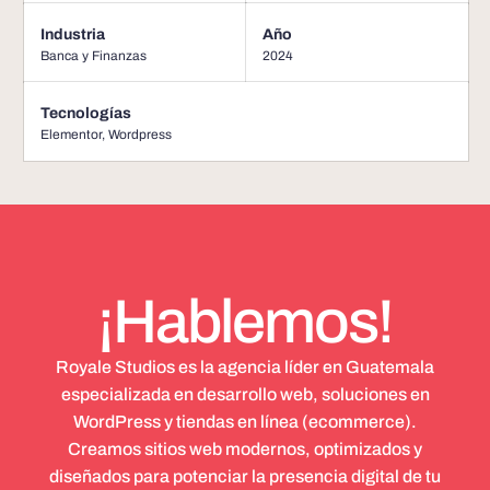
Industria
Año
Banca y Finanzas
2024
Tecnologías
Elementor
,
Wordpress
¡Hablemos!
Royale Studios es la agencia líder en Guatemala
especializada en desarrollo web, soluciones en
WordPress y tiendas en línea (ecommerce).
Creamos sitios web modernos, optimizados y
diseñados para potenciar la presencia digital de tu