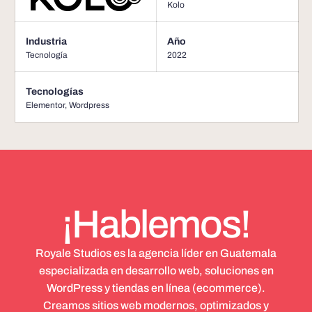
Kolo
Industria
Año
Tecnología
2022
Tecnologías
Elementor
,
Wordpress
¡Hablemos!
Royale Studios es la agencia líder en Guatemala
especializada en desarrollo web, soluciones en
WordPress y tiendas en línea (ecommerce).
Creamos sitios web modernos, optimizados y