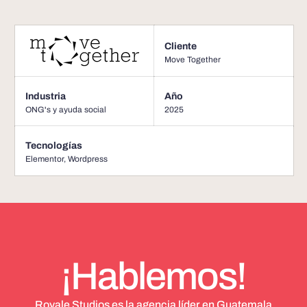
Cliente
Move Together
Industria
Año
ONG's y ayuda social
2025
Tecnologías
Elementor
,
Wordpress
¡Hablemos!
Royale Studios es la agencia líder en Guatemala