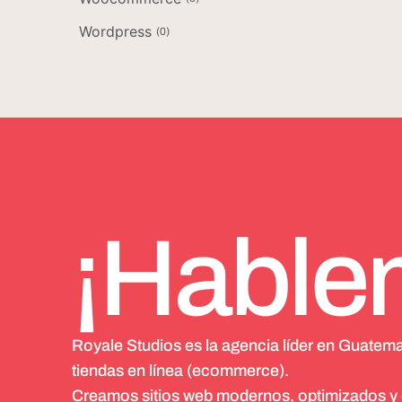
Wordpress
(
0
)
¡Hable
Royale Studios es la agencia líder en Guatem
tiendas en línea (ecommerce).
Creamos sitios web modernos, optimizados y di