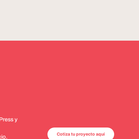
Press y
Cotiza tu proyecto aquí
io.