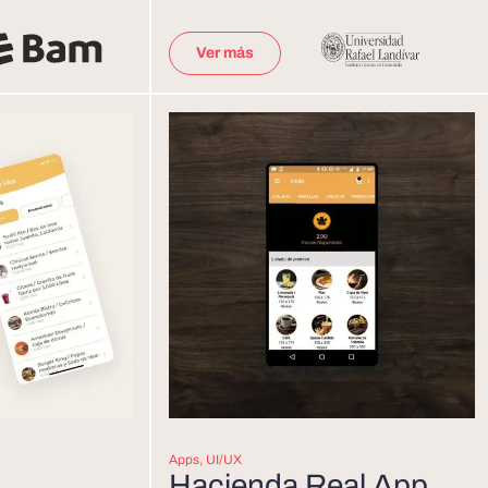
Ver más
Apps
,
UI/UX
Hacienda Real App