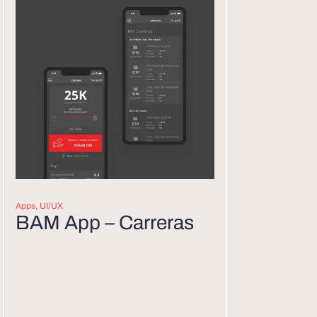
Apps
,
UI/UX
BAM App – Carreras