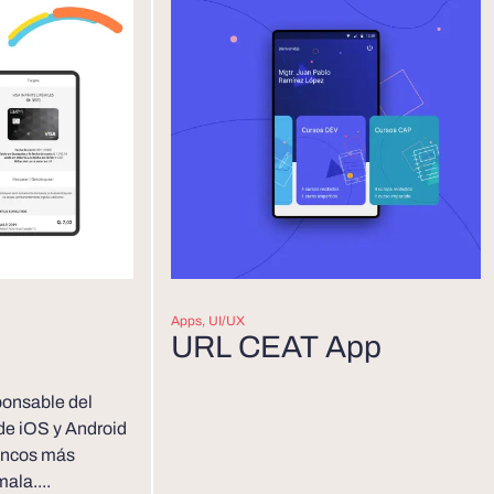
Apps
,
UI/UX
URL CEAT App
ponsable del
 de iOS y Android
ancos más
ala....