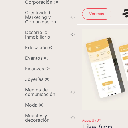
Corporación
(
0
)
Creatividad,
Ver más
Marketing y
(
0
)
Comunicación
Desarrollo
(
0
)
Inmobiliario
Educación
(
0
)
Eventos
(
0
)
Finanzas
(
0
)
Joyerías
(
0
)
Medios de
(
0
)
comunicación
Moda
(
0
)
Muebles y
(
0
)
decoración
Apps
,
UI/UX
Like App