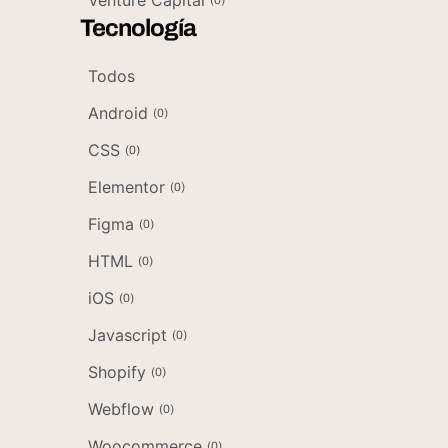
Venture Capital
(
0
)
Tecnología
Todos
Android
(
0
)
CSS
(
0
)
Elementor
(
0
)
Figma
(
0
)
HTML
(
0
)
iOS
(
0
)
Javascript
(
0
)
Shopify
(
0
)
Webflow
(
0
)
Woocommerce
(
0
)