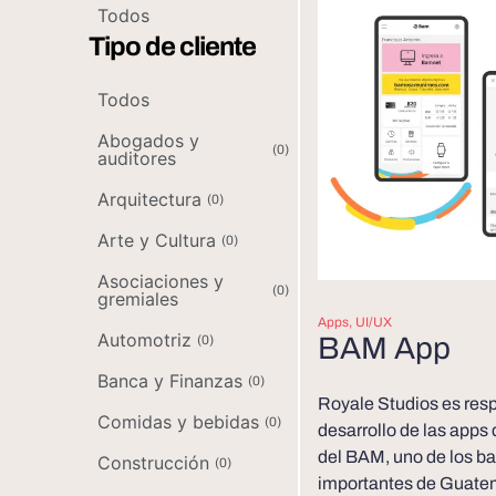
Todos
Tipo de cliente
Todos
Abogados y
(
0
)
auditores
Arquitectura
(
0
)
Arte y Cultura
(
0
)
Asociaciones y
(
0
)
gremiales
Apps
,
UI/UX
Automotriz
BAM App
(
0
)
Banca y Finanzas
(
0
)
Royale Studios es res
Comidas y bebidas
(
0
)
desarrollo de las apps
del BAM, uno de los b
Construcción
(
0
)
importantes de Guatem