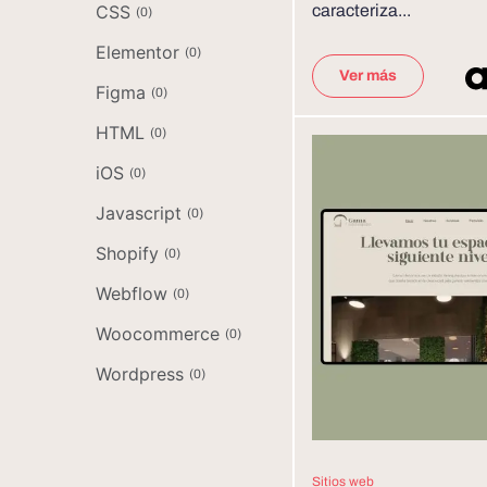
CSS
caracteriza...
(
0
)
Elementor
(
0
)
Ver más
Figma
(
0
)
HTML
(
0
)
iOS
(
0
)
Javascript
(
0
)
Shopify
(
0
)
Webflow
(
0
)
Woocommerce
(
0
)
Wordpress
(
0
)
Sitios web