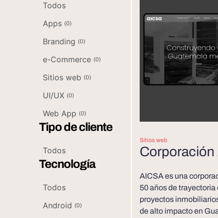
Todos
Apps
(
0
)
Branding
(
0
)
e-Commerce
(
0
)
Sitios web
(
0
)
UI/UX
(
0
)
Web App
(
0
)
Tipo de cliente
Sitios web
Corporación
Todos
Tecnología
AICSA es una corpora
Todos
50 años de trayectoria
proyectos inmobiliario
Android
(
0
)
de alto impacto en Gu