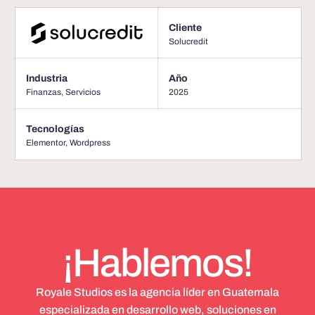
Cliente
Solucredit
Industria
Año
Finanzas
,
Servicios
2025
Tecnologías
Elementor
,
Wordpress
¡Hablemos!
Royale Studios es la agencia líder en Guatemala
especializada en desarrollo web, soluciones en